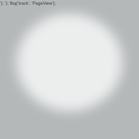
');
'); fbq('track', 'PageView');