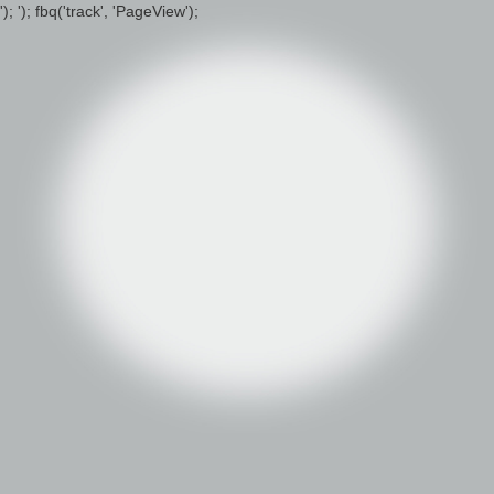
');
'); fbq('track', 'PageView');