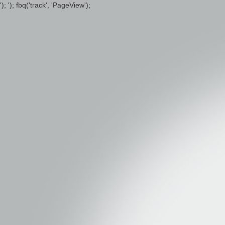
');
'); fbq('track', 'PageView');