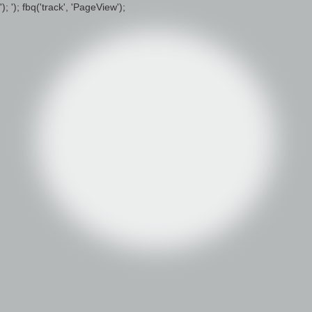
');
'); fbq('track', 'PageView');