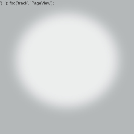
');
'); fbq('track', 'PageView');